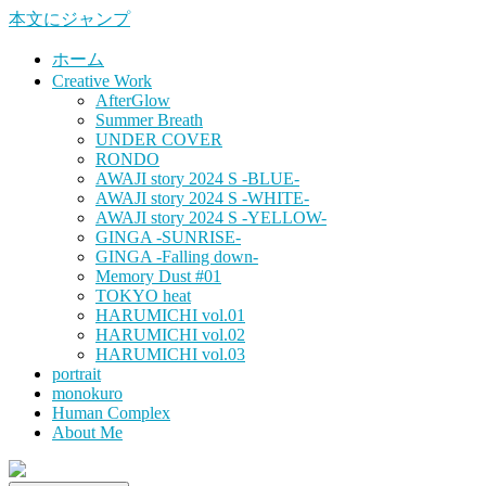
本文にジャンプ
ホーム
Creative Work
AfterGlow
Summer Breath
UNDER COVER
RONDO
AWAJI story 2024 S -BLUE-
AWAJI story 2024 S -WHITE-
AWAJI story 2024 S -YELLOW-
GINGA -SUNRISE-
GINGA -Falling down-
Memory Dust #01
TOKYO heat
HARUMICHI vol.01
HARUMICHI vol.02
HARUMICHI vol.03
portrait
monokuro
Human Complex
About Me
HITOHADA