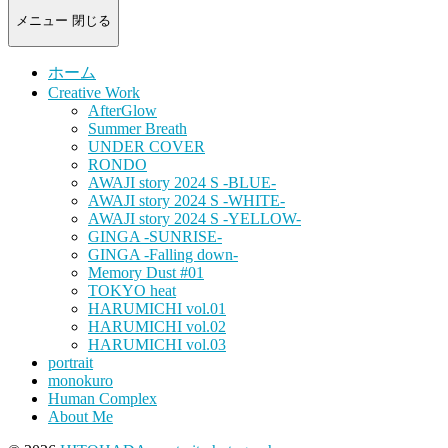
-
portrait
メニュー
閉じる
photograph-
ホーム
Creative Work
AfterGlow
Summer Breath
UNDER COVER
RONDO
AWAJI story 2024 S -BLUE-
AWAJI story 2024 S -WHITE-
AWAJI story 2024 S -YELLOW-
GINGA -SUNRISE-
GINGA -Falling down-
Memory Dust #01
TOKYO heat
HARUMICHI vol.01
HARUMICHI vol.02
HARUMICHI vol.03
portrait
monokuro
Human Complex
About Me