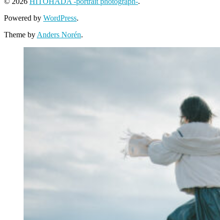
© 2026
HITOHADA -portrait photograph-
.
Powered by
WordPress
.
Theme by
Anders Norén
.